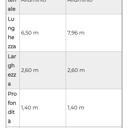
ale
Lu
ng
6,50 m
7,96 m
he
zza
Lar
gh
2,60 m
2,60 m
ezz
a
Pro
fon
1,40 m
1,40 m
dit
à