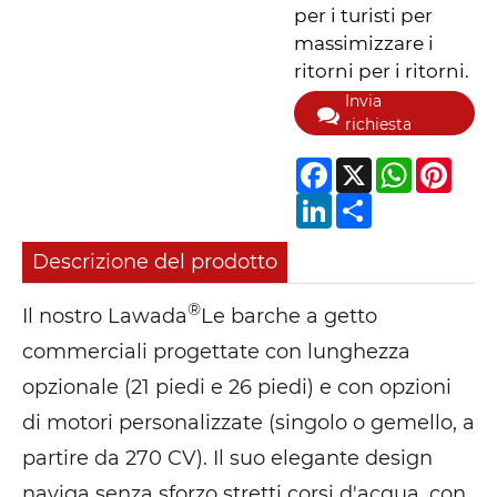
per i turisti per
massimizzare i
ritorni per i ritorni.
Invia
richiesta
Facebook
X
WhatsApp
Pinter
LinkedIn
Share
Descrizione del prodotto
®
Il nostro Lawada
Le barche a getto
commerciali progettate con lunghezza
opzionale (21 piedi e 26 piedi) e con opzioni
di motori personalizzate (singolo o gemello, a
partire da 270 CV). Il suo elegante design
naviga senza sforzo stretti corsi d'acqua, con