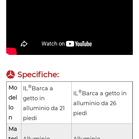
Specifiche:
®
Mo
IL
Barca a
®
IL
Barca a getto in
del
getto in
alluminio da 26
lo
alluminio da 21
piedi
n
piedi
Ma
teri
Alluminio
Alluminio