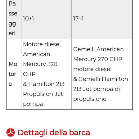
Pa
sse
10+1
17+1
gg
eri
Motore diesel
Gemelli American
American
Mercury 270 CHP
Mo
Mercury 320
motore diesel
tor
CHP
& Gemelli Hamilton
e
& Hamilton 213
213 Jet pompa di
Propulsion Jet
propulsione
pompa
Dettagli della barca