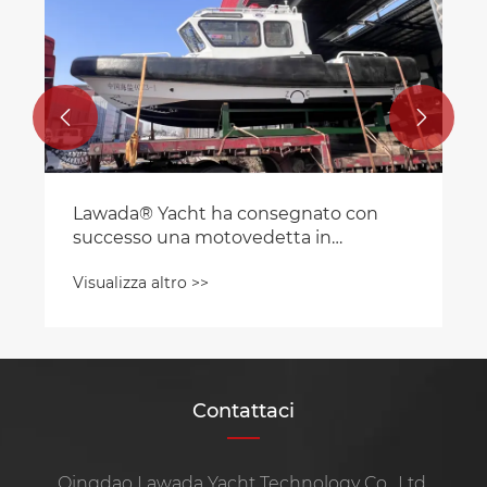


Lawada® Yacht ha consegnato con
successo una motovedetta in
alluminio da 7,8 m per le forze
Visualizza altro >>
dell'ordine
Contattaci
Qingdao Lawada Yacht Technology Co., Ltd.