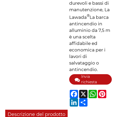
durevoli e bassi di
manutenzione, La
®
Lawada
La barca
antincendio in
alluminio da 7,5 m
è una scelta
affidabile ed
economica per i
lavori di
salvataggio o
antincendio.
Invia
richiesta
Facebook
X
WhatsApp
Pinter
LinkedIn
Share
Descrizione del prodotto