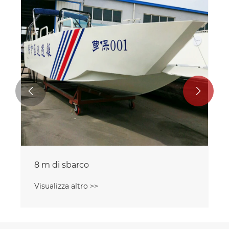


8 m di sbarco
Visualizza altro >>