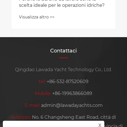
scelta ideale per le operazioni idriche?
Visualizza altro >>
Contattaci
Qingdao Lawada Yacht Technology Co., Ltd.
tel:
+86-532-87520609
Mobile:
+86-19963866089
E-mail:
admin@lawadayachts.com
Indirizzo:
No. 6 Changsheng East Road, città di
X
Jiangshan, città di Laixi, città di Qingdao, provincia di